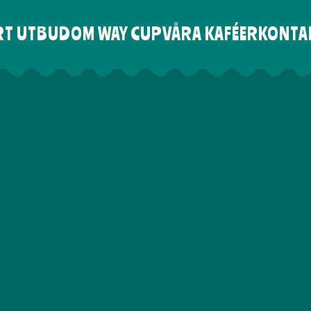
RT UTBUD
OM WAY CUP
VÅRA KAFÉER
KONTA