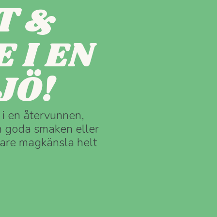
T &
 I EN
JÖ!
 i en återvunnen,
en goda smaken eller
o’are magkänsla helt