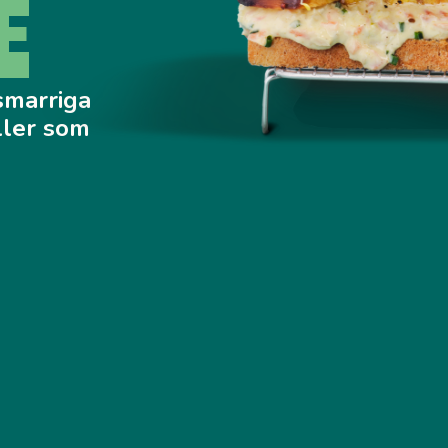
E
smarriga
eller som