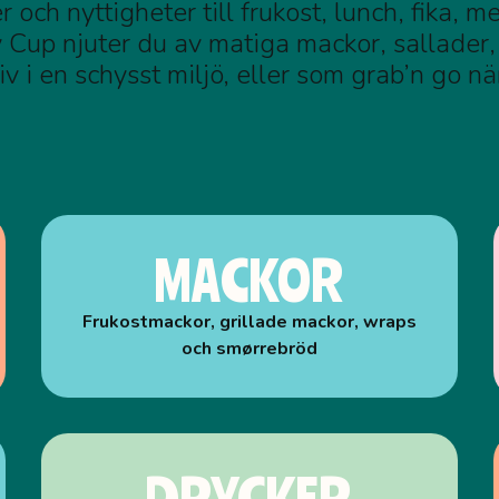
 och nyttigheter till frukost, lunch, fika, me
Cup njuter du av matiga mackor, sallader,
iv i en schysst miljö, eller som grab’n go nä
MACKOR
Frukostmackor, grillade mackor, wraps
och smørrebröd
DRYCKER