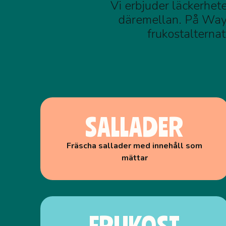
Vi erbjuder läckerheter
däremellan. På Way 
frukostalternat
SALLADER
Fräscha sallader med innehåll som
mättar
FRUKOST