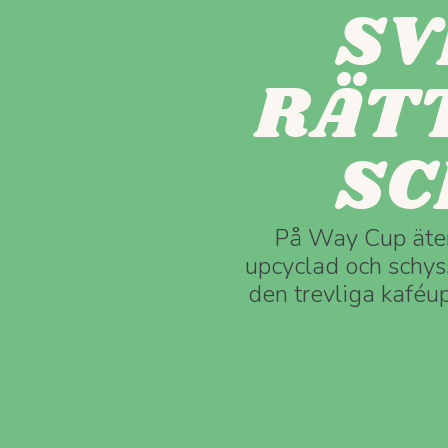
SV
RÄTT
SC
På Way Cup äter 
upcyclad och schyss
den trevliga kaféup