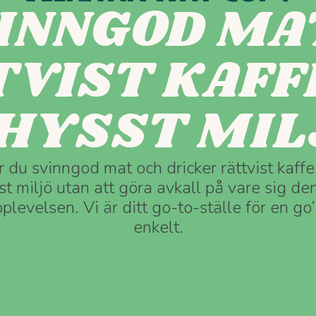
INNGOD MA
VIST KAFFE
HYSST MIL
du svinngod mat och dricker rättvist kaffe
t miljö utan att göra avkall på vare sig d
plevelsen. Vi är ditt go-to-ställe för en g
enkelt.