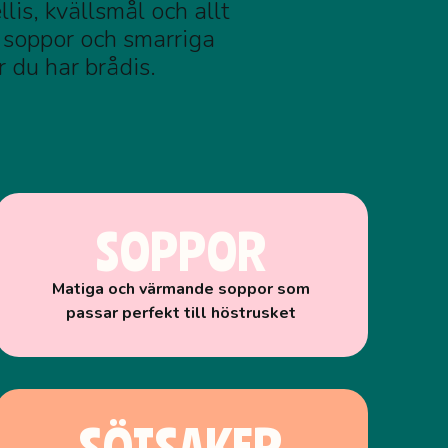
llis, kvällsmål och allt
 soppor och smarriga
r du har brådis.
SOPPOR
Matiga och värmande soppor som
passar perfekt till höstrusket
SÖTSAKER