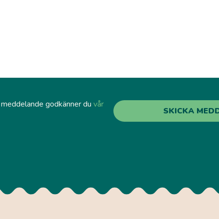
a meddelande godkänner du
vår
kt)