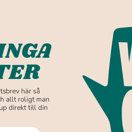
INGA
TER
etsbrev här så
h allt roligt man
p direkt till din