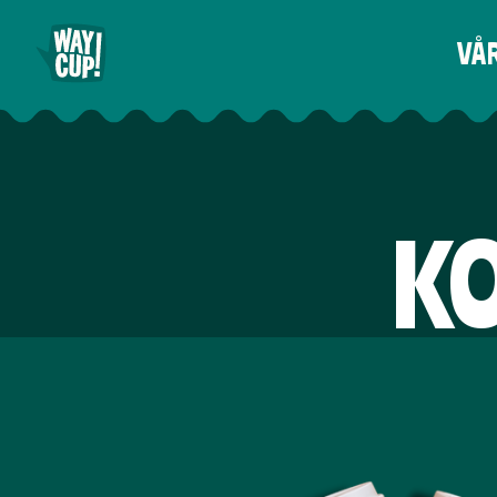
VÅ
KO