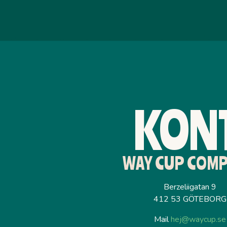
KONT
WAY CUP COM
Berzeliigatan 9
412 53 GÖTEBORG
Mail
hej@waycup.se