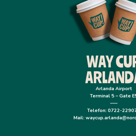
WAY CU
ARLAND
Arlanda Airport
Terminal 5 – Gate E
–––
Telefon: 0722-2290
Mail: waycup.arlanda@nor