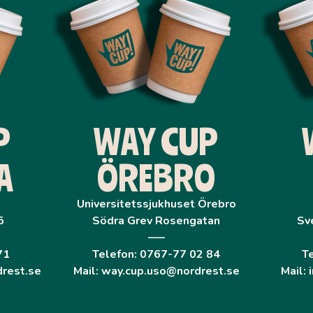
P
WAY CUP
A
ÖREBRO
Universitetssjukhuset Örebro
5
Södra Grev Rosengatan
Sv
–––
71
Telefon: 0767-77 02 84
T
drest.se
Mail: way.cup.uso@nordrest.se
Mail: