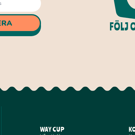
ERA
FÖLJ 
WAY CUP
K