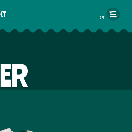
KT
EN
ÉER