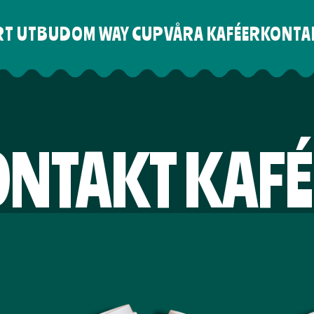
RT UTBUD
OM WAY CUP
VÅRA KAFÉER
KONTA
NTAKT KAF