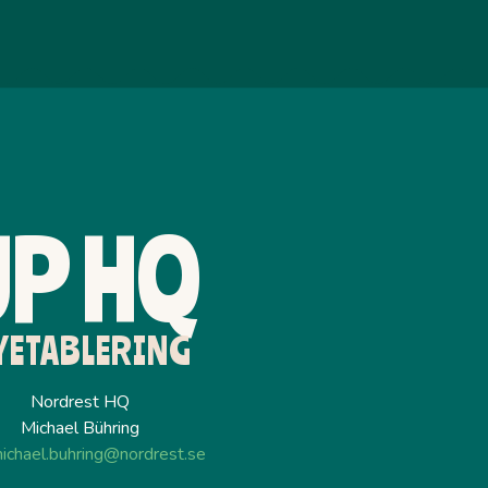
UP HQ
YETABLERING
Nordrest HQ
Michael Bühring
ichael.buhring@nordrest.se