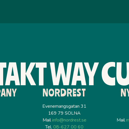
AKT WAY C
PANY
NORDREST
N
Evenemangsgatan 31
169 79 SOLNA
Mail
info@nordrest.se
Mail
m
Tel.
08-627 00 60